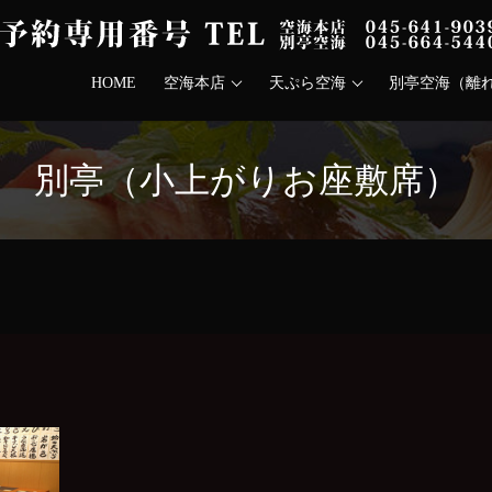
HOME
空海本店
天ぷら空海
別亭空海（離
別亭（小上がりお座敷席）