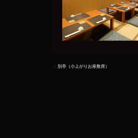
別亭（小上がりお座敷席）