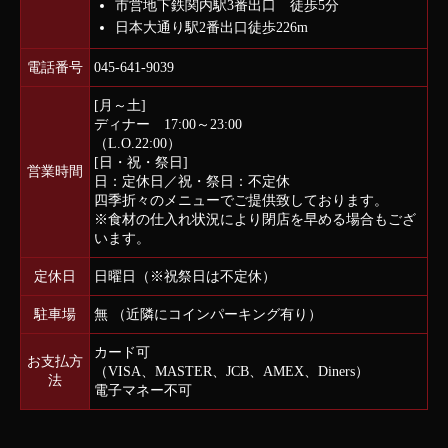
市営地下鉄関内駅3番出口 徒歩5分
日本大通り駅2番出口徒歩226m
電話番号
045-641-9039
[月～土]
ディナー 17:00～23:00
（L.O.22:00）
[日・祝・祭日]
営業時間
日：定休日
／祝・祭日：不定休
四季折々のメニューでご提供致しております。
※食材の仕入れ状況により閉店を早める場合もござ
います。
定休日
日曜日（※祝祭日は不定休）
駐車場
無 （近隣にコインパーキング有り）
カード可
お支払方
（VISA、MASTER、JCB、AMEX、Diners）
法
電子マネー不可