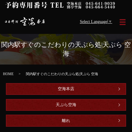
Select Language
▼
メ
関内駅すぐのこだわりの天ぷら処|天ぷら 空
海
HOME
関内駅すぐのこだわりの天ぷら処|天ぷら 空海
空海本店
天ぷら空海
離れ