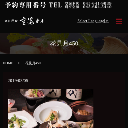
Select Language
▼
メ
花見月450
HOME
花見月450
2019/03/05