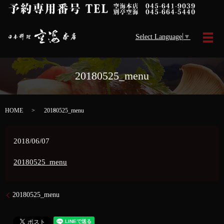
Select Language
▼
メ
20180525_menu
HOME
20180525_menu
2018/06/07
20180525_menu
20180525_menu