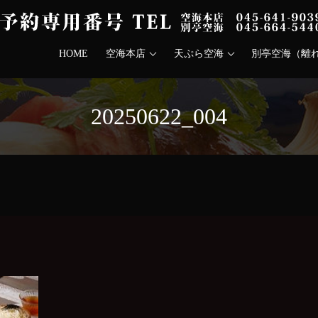
HOME
空海本店
天ぷら空海
別亭空海（離
20250622_004