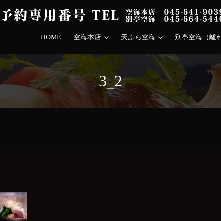
HOME
空海本店
天ぷら空海
別亭空海（離
3_2