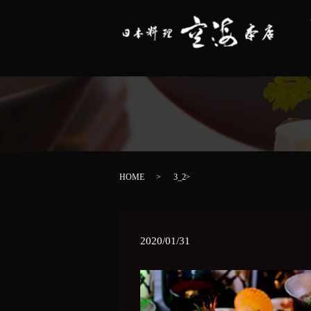
HOME
3_2
2020/01/31