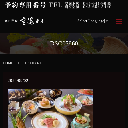
Select Language
▼
メ
DSC05860
HOME
DSC05860
2024/09/02