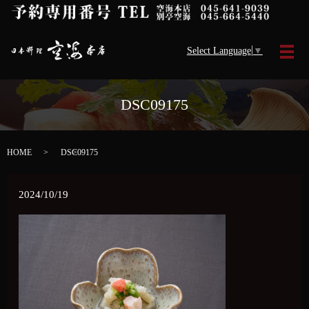
Select Language
▼
メ
DSC09175
HOME
DSC09175
2024/10/19