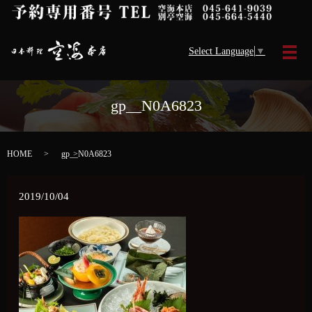
Select Language
▼
メ
gp__N0A6823
HOME
gp__N0A6823
2019/10/04