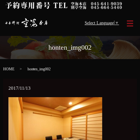
Select Language
▼
メ
honten_img002
HOME
honten_img002
2017/11/13