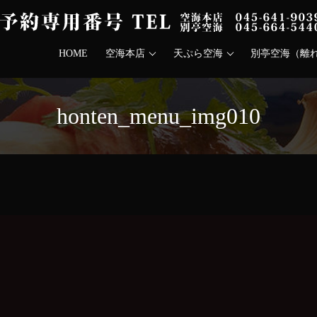
HOME
空海本店
天ぷら空海
別亭空海（離
honten_menu_img010