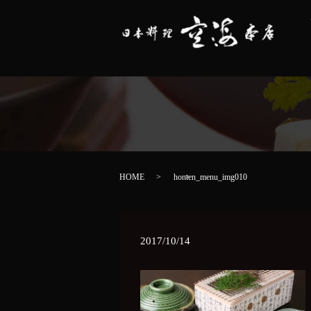
HOME
honten_menu_img010
2017/10/14