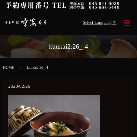
Select Language
▼
メ
kuukai2.26_-4
HOME
kuukai2.26_-4
2020/02/26