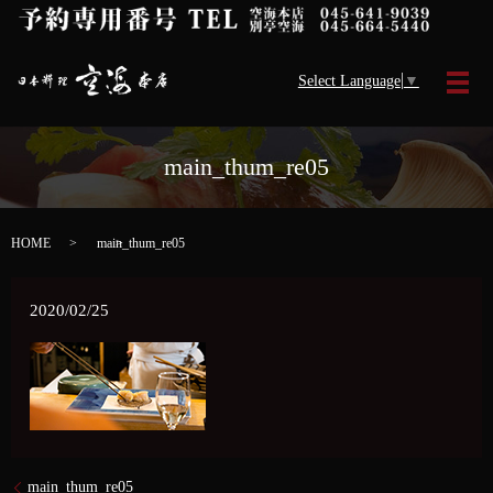
Select Language
▼
メ
main_thum_re05
HOME
main_thum_re05
2020/02/25
main_thum_re05