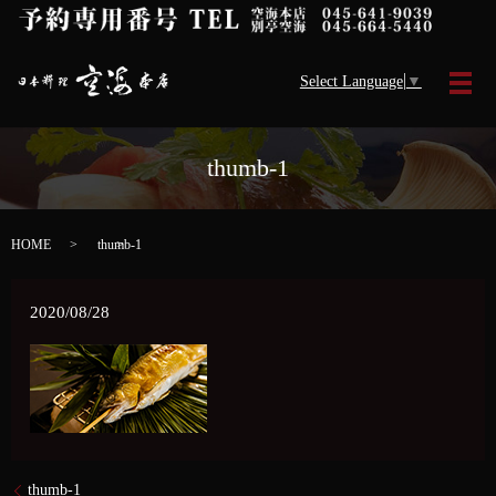
Select Language
▼
メ
thumb-1
HOME
thumb-1
2020/08/28
thumb-1